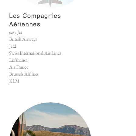
Les Compagnies
Aériennes
easy Jet
British Airways
Jet2
Swiss International Air Lines
Lufthansa
Air
France
Brussels Airlines
KLM